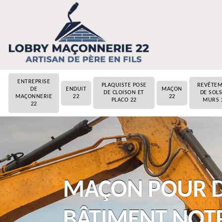
ENTREPRISE
PLAQUISTE POSE
REVÊTE
DE
ENDUIT
MAÇON
DE CLOISON ET
DE SOLS
MAÇONNERIE
22
22
PLACO 22
MURS 
22
MAÇON POUR D
BÂTIMENT NOT