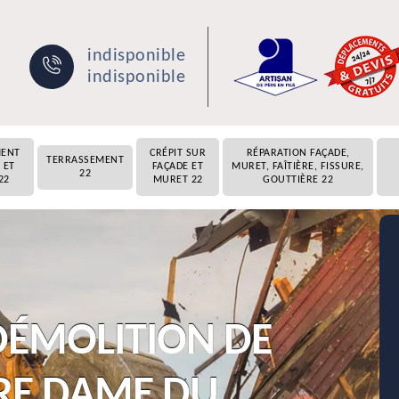
indisponible
indisponible
MENT
CRÉPIT SUR
RÉPARATION FAÇADE,
TERRASSEMENT
 ET
FAÇADE ET
MURET, FAÎTIÈRE, FISSURE,
22
22
MURET 22
GOUTTIÈRE 22
ÉMOLITION DE
RE DAME DU