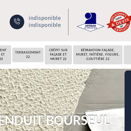
indisponible
indisponible
MENT
CRÉPIT SUR
RÉPARATION FAÇADE,
TERRASSEMENT
 ET
FAÇADE ET
MURET, FAÎTIÈRE, FISSURE,
22
22
MURET 22
GOUTTIÈRE 22
N ENDUIT BOURSEUL