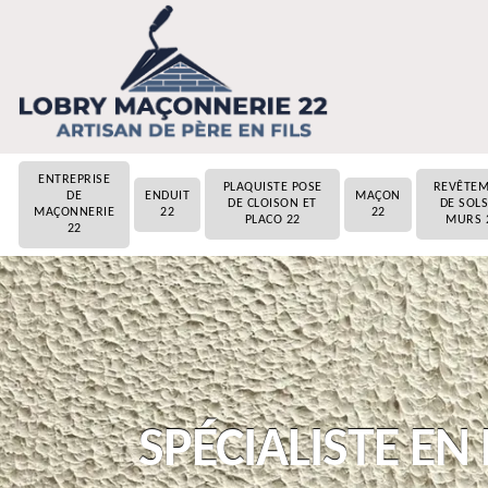
ENTREPRISE
PLAQUISTE POSE
REVÊTE
DE
ENDUIT
MAÇON
DE CLOISON ET
DE SOLS
MAÇONNERIE
22
22
PLACO 22
MURS 
22
SPÉCIALISTE E