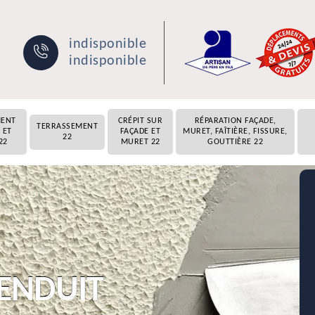
indisponible
indisponible
MENT
CRÉPIT SUR
RÉPARATION FAÇADE,
TERRASSEMENT
 ET
FAÇADE ET
MURET, FAÎTIÈRE, FISSURE,
22
22
MURET 22
GOUTTIÈRE 22
 ENDUIT