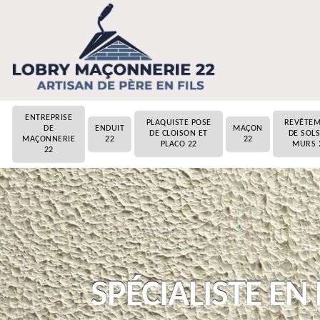
ENTREPRISE
PLAQUISTE POSE
REVÊTE
DE
ENDUIT
MAÇON
DE CLOISON ET
DE SOLS
MAÇONNERIE
22
22
PLACO 22
MURS 
22
SPÉCIALISTE EN