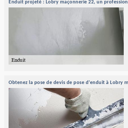
Enduit projeté : Lobry maçonnerie 22, un profession
Obtenez la pose de devis de pose d’enduit à Lobry 