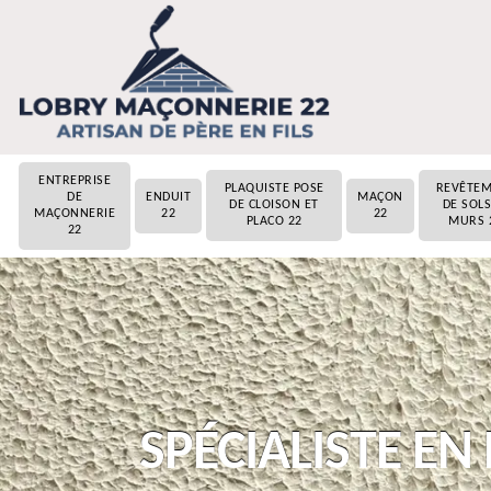
ENTREPRISE
PLAQUISTE POSE
REVÊTE
DE
ENDUIT
MAÇON
DE CLOISON ET
DE SOLS
MAÇONNERIE
22
22
PLACO 22
MURS 
22
SPÉCIALISTE EN