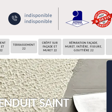
indisponible
indisponible
MENT
CRÉPIT SUR
RÉPARATION FAÇADE,
TERRASSEMENT
 ET
FAÇADE ET
MURET, FAÎTIÈRE, FISSURE,
22
22
MURET 22
GOUTTIÈRE 22
 ENDUIT SAINT