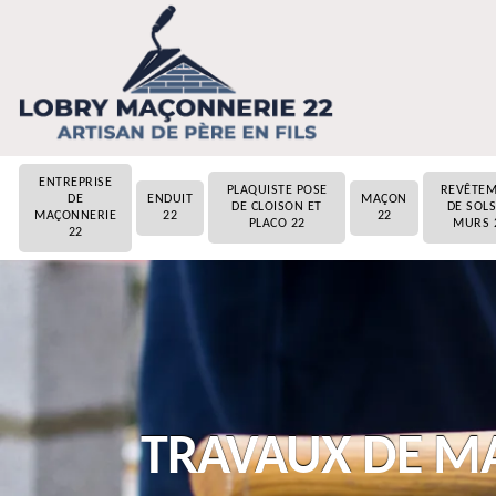
ENTREPRISE
PLAQUISTE POSE
REVÊTE
DE
ENDUIT
MAÇON
DE CLOISON ET
DE SOLS
MAÇONNERIE
22
22
PLACO 22
MURS 
22
TRAVAUX DE M