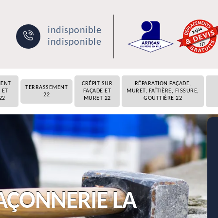
indisponible
indisponible
MENT
CRÉPIT SUR
RÉPARATION FAÇADE,
TERRASSEMENT
 ET
FAÇADE ET
MURET, FAÎTIÈRE, FISSURE,
22
22
MURET 22
GOUTTIÈRE 22
AÇONNERIE LA