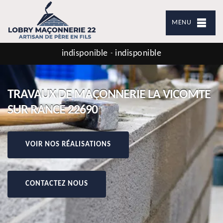
MENU
indisponible
indisponible
-
TRAVAUX DE MAÇONNERIE LA VICOMTE
SUR RANCE 22690
VOIR NOS RÉALISATIONS
CONTACTEZ NOUS