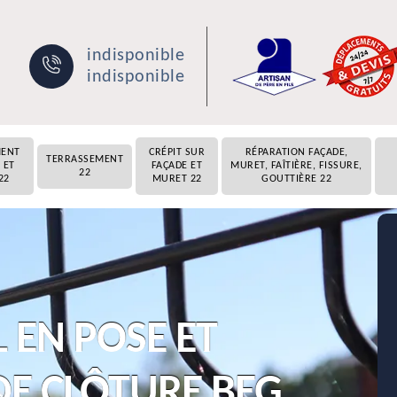
indisponible
indisponible
MENT
CRÉPIT SUR
RÉPARATION FAÇADE,
TERRASSEMENT
 ET
FAÇADE ET
MURET, FAÎTIÈRE, FISSURE,
22
22
MURET 22
GOUTTIÈRE 22
 EN POSE ET
E CLÔTURE BEG