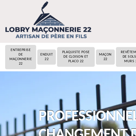
ENTREPRISE
PLAQUISTE POSE
REVÊTE
DE
ENDUIT
MAÇON
DE CLOISON ET
DE SOLS
MAÇONNERIE
22
22
PLACO 22
MURS 
22
PROFESSIONNEL
CHANGEMENT D