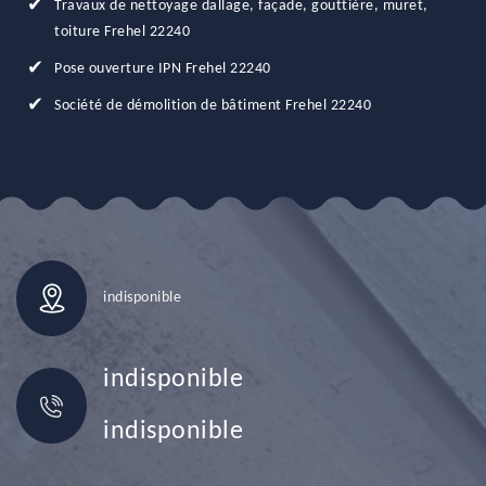
Travaux de nettoyage dallage, façade, gouttière, muret,
toiture Frehel 22240
Pose ouverture IPN Frehel 22240
Société de démolition de bâtiment Frehel 22240
indisponible
indisponible
indisponible