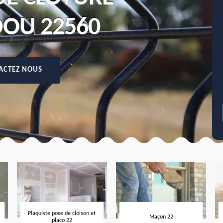
OU 22560
ACTEZ NOUS
Plaquiste pose de cloison et
Maçon 22
placo 22