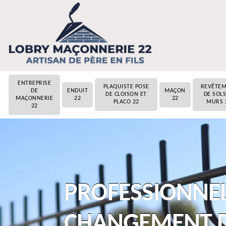
ENTREPRISE
PLAQUISTE POSE
REVÊTE
DE
ENDUIT
MAÇON
DE CLOISON ET
DE SOLS
MAÇONNERIE
22
22
PLACO 22
MURS 
22
PROFESSIONNEL
CHANGEMENT D