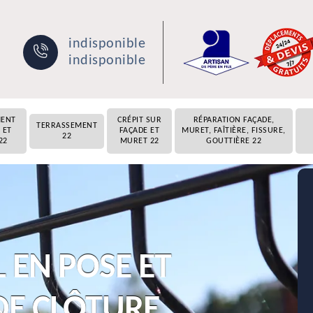
indisponible
indisponible
MENT
CRÉPIT SUR
RÉPARATION FAÇADE,
TERRASSEMENT
 ET
FAÇADE ET
MURET, FAÎTIÈRE, FISSURE,
22
22
MURET 22
GOUTTIÈRE 22
 EN POSE ET
E CLÔTURE