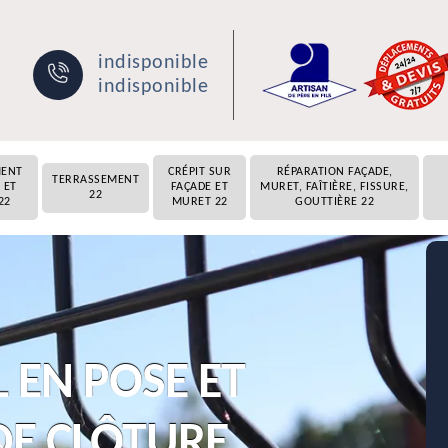
indisponible
indisponible
MENT
CRÉPIT SUR
RÉPARATION FAÇADE,
TERRASSEMENT
 ET
FAÇADE ET
MURET, FAÎTIÈRE, FISSURE,
22
22
MURET 22
GOUTTIÈRE 22
 EN POSE ET
E CLÔTURE