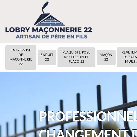
ENTREPRISE
PLAQUISTE POSE
REVÊTE
DE
ENDUIT
MAÇON
DE CLOISON ET
DE SOLS
MAÇONNERIE
22
22
PLACO 22
MURS 
22
PROFESSIONNEL
CHANGEMENT D