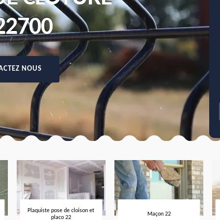
2700
ACTEZ NOUS
Plaquiste pose de cloison et
Maçon 22
placo 22