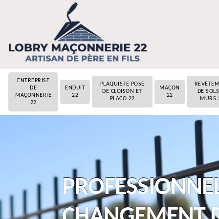
ENTREPRISE
PLAQUISTE POSE
REVÊTE
DE
ENDUIT
MAÇON
DE CLOISON ET
DE SOLS
MAÇONNERIE
22
22
PLACO 22
MURS 
22
PROFESSIONNEL
CHANGEMENT D