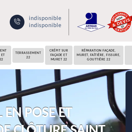
indisponible
indisponible
MENT
CRÉPIT SUR
RÉPARATION FAÇADE,
TERRASSEMENT
 ET
FAÇADE ET
MURET, FAÎTIÈRE, FISSURE,
22
22
MURET 22
GOUTTIÈRE 22
 EN POSE ET
E CLÔTURE SAINT