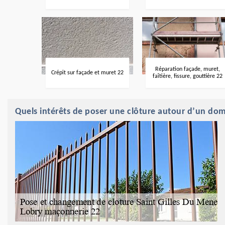
Réparation façade, muret,
Crépit sur façade et muret 22
faîtière, fissure, gouttière 22
Quels intérêts de poser une clôture autour d’un do