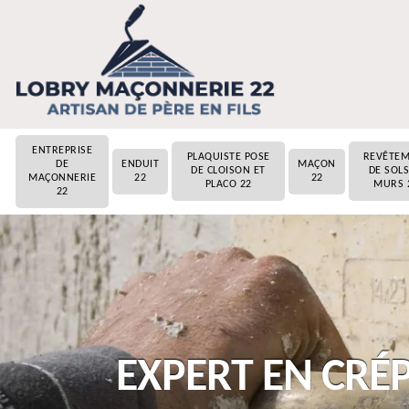
ENTREPRISE
PLAQUISTE POSE
REVÊTE
DE
ENDUIT
MAÇON
DE CLOISON ET
DE SOLS
MAÇONNERIE
22
22
PLACO 22
MURS 
22
EXPERT EN CRÉP