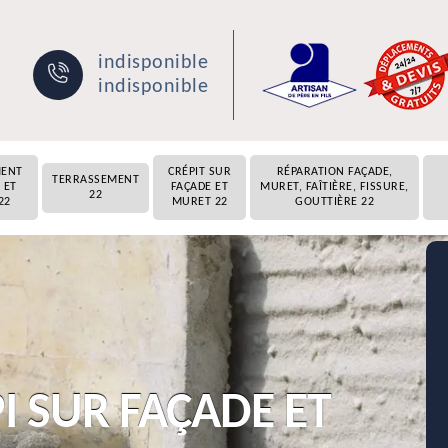
indisponible
indisponible
MENT
CRÉPIT SUR
RÉPARATION FAÇADE,
TERRASSEMENT
 ET
FAÇADE ET
MURET, FAÎTIÈRE, FISSURE,
22
22
MURET 22
GOUTTIÈRE 22
I SUR FAÇADE ET