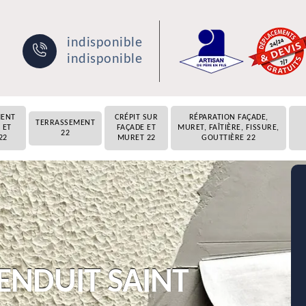
indisponible
indisponible
MENT
CRÉPIT SUR
RÉPARATION FAÇADE,
TERRASSEMENT
 ET
FAÇADE ET
MURET, FAÎTIÈRE, FISSURE,
22
22
MURET 22
GOUTTIÈRE 22
 ENDUIT SAINT