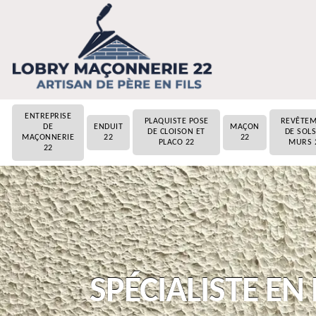
ENTREPRISE
PLAQUISTE POSE
REVÊTE
DE
ENDUIT
MAÇON
DE CLOISON ET
DE SOLS
MAÇONNERIE
22
22
PLACO 22
MURS 
22
SPÉCIALISTE EN