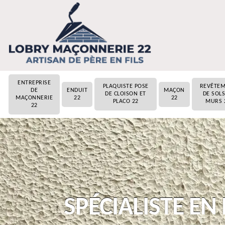
ENTREPRISE
PLAQUISTE POSE
REVÊTE
DE
ENDUIT
MAÇON
DE CLOISON ET
DE SOLS
MAÇONNERIE
22
22
PLACO 22
MURS 
22
SPÉCIALISTE EN