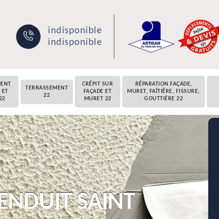
indisponible
indisponible
MENT
CRÉPIT SUR
RÉPARATION FAÇADE,
TERRASSEMENT
 ET
FAÇADE ET
MURET, FAÎTIÈRE, FISSURE,
22
22
MURET 22
GOUTTIÈRE 22
 ENDUIT SAINT