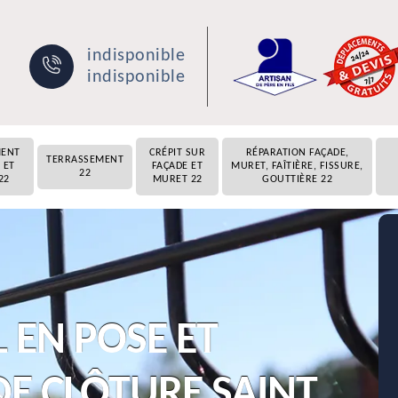
indisponible
indisponible
MENT
CRÉPIT SUR
RÉPARATION FAÇADE,
TERRASSEMENT
 ET
FAÇADE ET
MURET, FAÎTIÈRE, FISSURE,
22
22
MURET 22
GOUTTIÈRE 22
 EN POSE ET
E CLÔTURE SAINT