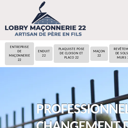
ENTREPRISE
PLAQUISTE POSE
REVÊTE
DE
ENDUIT
MAÇON
DE CLOISON ET
DE SOLS
MAÇONNERIE
22
22
PLACO 22
MURS 
22
PROFESSIONNEL
CHANGEMENT D