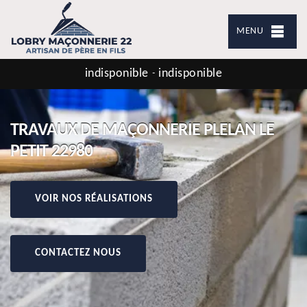
MENU
indisponible
indisponible
-
TRAVAUX DE MAÇONNERIE PLELAN LE
PETIT 22980
VOIR NOS RÉALISATIONS
CONTACTEZ NOUS